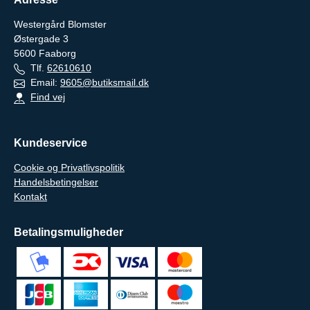
Westergård Blomster
Østergade 3
5600
Faaborg
Tlf.
62610610
Email:
9605@butiksmail.dk
Find vej
Kundeservice
Cookie og Privatlivspolitik
Handelsbetingelser
Kontakt
Betalingsmuligheder