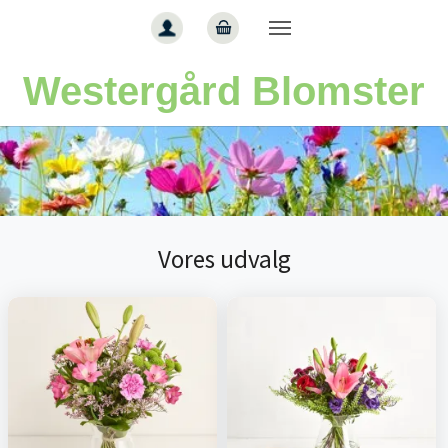
Gå til hoved-indhold
Westergård Blomster
Vores udvalg