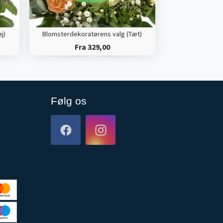
j)
Blomsterdekoratørens valg (Tæt)
Fra 329,00
Følg os