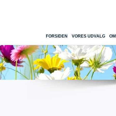
Gå til hoved-indhold
FORSIDEN
VORES UDVALG
OM