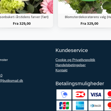
onbuket i årstidens farver (Tæt)
Blomsterdekoratørens valg (Hø
Fra 329,00
Fra 329,00
Kundeservice
mster
Cookie og Privatlivspolitik
Handelsbetingelser
Kontakt
10
@butiksmail.dk
Betalingsmuligheder