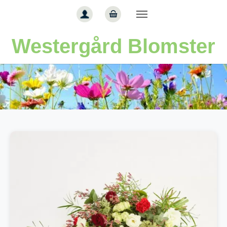
Gå til hoved-indhold
Westergård Blomster